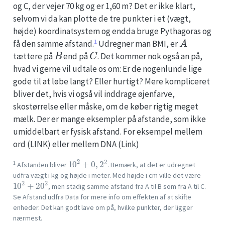
og C, der vejer 70 kg og er 1,60 m? Det er ikke klart,
selvom vi da kan plotte de tre punkter i et (vægt,
højde) koordinatsystem og endda bruge Pythagoras og
A
1
få den samme afstand.
Udregner man BMI, er
B
C
tættere på
end på
. Det kommer nok også an på,
hvad vi gerne vil udtale os om: Er de nogenlunde lige
gode til at løbe langt? Eller hurtigt? Mere kompliceret
bliver det, hvis vi også vil inddrage øjenfarve,
skostørrelse eller måske, om de køber rigtig meget
mælk. Der er mange eksempler på afstande, som ikke
umiddelbart er fysisk afstand. For eksempel mellem
ord (LINK) eller mellem DNA (Link)
10
2
+
0
,
2
2
1
Afstanden bliver
. Bemærk, at det er udregnet
udfra vægt i kg og højde i meter. Med højde i cm ville det være
10
2
+
20
2
, men stadig samme afstand fra A til B som fra A til C.
Se Afstand udfra Data for mere info om effekten af at skifte
enheder. Det kan godt lave om på, hvilke punkter, der ligger
nærmest.