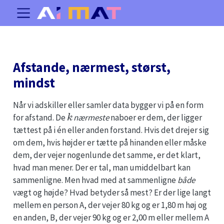
Afstande, nærmest, størst,
mindst
Når vi adskiller eller samler data bygger vi på en form
k
for afstand. De
nærmeste
naboer er dem, der ligger
tættest på i én eller anden forstand. Hvis det drejer sig
om dem, hvis højder er tætte på hinanden eller måske
dem, der vejer nogenlunde det samme, er det klart,
hvad man mener. Der er tal, man umiddelbart kan
sammenligne. Men hvad med at sammenligne
både
vægt og højde? Hvad betyder så mest? Er der lige langt
mellem en person A, der vejer 80 kg og er 1,80 m høj og
en anden, B, der vejer 90 kg og er 2,00 m eller mellem A