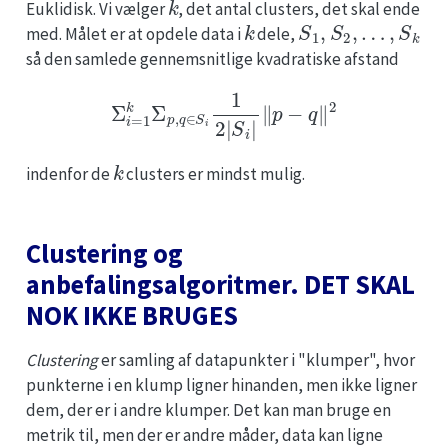
Euklidisk. Vi vælger
, det antal clusters, det skal ende
k
S
1
,
S
2
,
…
,
S
k
med. Målet er at opdele data i
dele,
så den samlede gennemsnitlige kvadratiske afstand
Σ
i
=
1
k
Σ
p
,
q
∈
S
i
1
2
|
S
i
|
∥
p
−
q
∥
2
k
indenfor de
clusters er mindst mulig.
Clustering og
anbefalingsalgoritmer. DET SKAL
NOK IKKE BRUGES
Clustering
er samling af datapunkter i "klumper", hvor
punkterne i en klump ligner hinanden, men ikke ligner
dem, der er i andre klumper. Det kan man bruge en
metrik til, men der er andre måder, data kan ligne