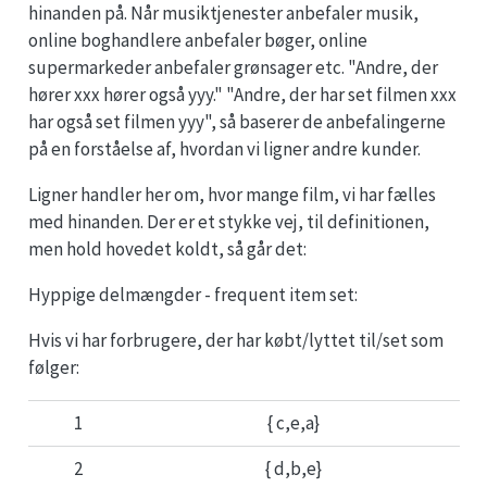
hinanden på. Når musiktjenester anbefaler musik,
online boghandlere anbefaler bøger, online
supermarkeder anbefaler grønsager etc. "Andre, der
hører xxx hører også yyy." "Andre, der har set filmen xxx
har også set filmen yyy", så baserer de anbefalingerne
på en forståelse af, hvordan vi ligner andre kunder.
Ligner handler her om, hvor mange film, vi har fælles
med hinanden. Der er et stykke vej, til definitionen,
men hold hovedet koldt, så går det:
Hyppige delmængder - frequent item set:
Hvis vi har forbrugere, der har købt/lyttet til/set som
følger:
1
{ c,e,a}
2
{ d,b,e}