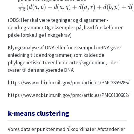
1
2
⋅
3
(
d
(
a
,
p
)
+
d
(
a
,
q
)
+
d
(
a
,
r
)
+
d
(
b
,
p
)
+
d
(
b
,
q
)
+
d
(
(OBS: Her skal være tegninger og diagrammer -
dendrogrammer. Og eksempler på, hvad forskellen er
på de forskellige linkagekrav)
Klyngeanalyse af DNA eller for eksempel mRNA giver
anledning til dendrogrammer, som kaldes de
phylogenetiske træer for de arter/sygdomme,... der
svarer til den analyserede DNA.
https://www.ncbi.nlm.nih.gov/pmc/articles/PMC2859286/
https://www.ncbi.nlm.nih.gov/pmc/articles/PMC6130602/
k-means clustering
d
Vores data er punkter med
koordinater. Afstanden er
k