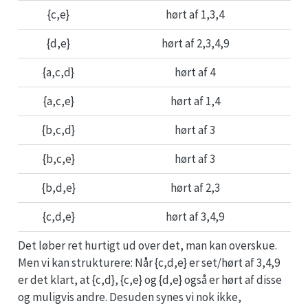
{c,e}
hørt af 1,3,4
{d,e}
hørt af 2,3,4,9
{a,c,d}
hørt af 4
{a,c,e}
hørt af 1,4
{b,c,d}
hørt af 3
{b,c,e}
hørt af 3
{b,d,e}
hørt af 2,3
{c,d,e}
hørt af 3,4,9
Det løber ret hurtigt ud over det, man kan overskue.
Men vi kan strukturere: Når {c,d,e} er set/hørt af 3,4,9
er det klart, at {c,d}, {c,e} og {d,e} også er hørt af disse
og muligvis andre. Desuden synes vi nok ikke,