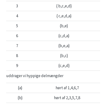
3
{ b,c,e,d}
4
{ c,e,d,a}
5
{b,e}
6
{c,d,a}
7
{b,e,a}
8
{b,c}
9
{c,e,d}
uddrager vi hyppige delmængder
{a}
hørt af 1,4,6,7
{b}
hørt af 2,3,5,7,8