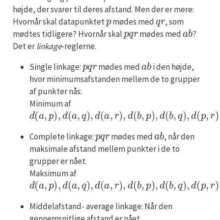
højde, der svarer til deres afstand. Men der er mere:
p
q
r
Hvornår skal datapunktet
mødes med
, som
p
q
r
a
b
mødtes tidligere? Hvornår skal
mødes med
?
Det er
linkage
-reglerne.
p
q
r
a
b
Single linkage:
mødes med
i den højde,
hvor minimumsafstanden mellem de to grupper
af punkter nås:
Minimum af
d
(
a
,
p
)
,
d
(
a
,
q
)
,
d
(
a
,
r
)
,
d
(
b
,
p
)
,
d
(
b
,
q
)
,
d
(
p
,
r
)
p
q
r
a
b
Complete linkage:
mødes med
, når den
maksimale afstand mellem punkter i de to
grupper er nået.
Maksimum af
d
(
a
,
p
)
,
d
(
a
,
q
)
,
d
(
a
,
r
)
,
d
(
b
,
p
)
,
d
(
b
,
q
)
,
d
(
p
,
r
)
Middelafstand- average linkage: Når den
gennemsnitlige afstand er nået.