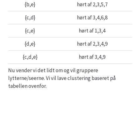
{b,e}
hørt af 2,3,5,7
{c,d}
hørt af 3,4,6,8
{c,e}
hørt af 1,3,4
{d,e}
hørt af 2,3,4,9
{c,d,e}
hørt af 3,4,9
Nu vender vi det lidt om og vil gruppere
lytterne/seerne. Vi vil lave clustering baseret på
tabellen ovenfor.