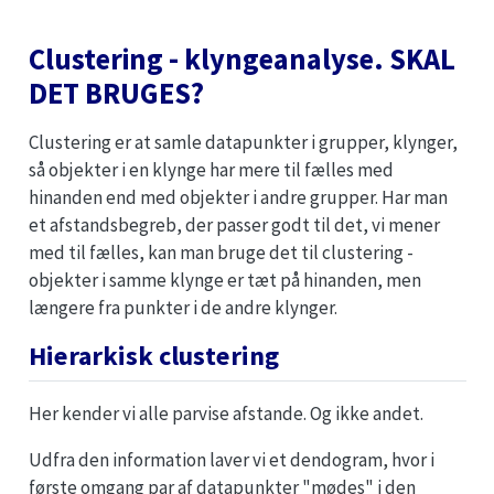
Clustering - klyngeanalyse. SKAL
DET BRUGES?
Clustering er at samle datapunkter i grupper, klynger,
så objekter i en klynge har mere til fælles med
hinanden end med objekter i andre grupper. Har man
et afstandsbegreb, der passer godt til det, vi mener
med til fælles, kan man bruge det til clustering -
objekter i samme klynge er tæt på hinanden, men
længere fra punkter i de andre klynger.
Hierarkisk clustering
Her kender vi alle parvise afstande. Og ikke andet.
Udfra den information laver vi et dendogram, hvor i
første omgang par af datapunkter "mødes" i den