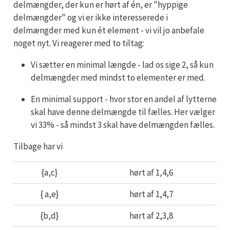
delmængder, der kun er hørt af én, er "hyppige
delmængder" og vi er ikke interesserede i
delmængder med kun ét element - vi vil jo anbefale
noget nyt. Vi reagerer med to tiltag:
Vi sætter en minimal længde - lad os sige 2, så kun
delmængder med mindst to elementer er med.
En minimal support - hvor stor en andel af lytterne
skal have denne delmængde til fælles. Her vælger
vi 33% - så mindst 3 skal have delmængden fælles.
Tilbage har vi
{a,c}
hørt af 1,4,6
{ a,e}
hørt af 1,4,7
{b,d}
hørt af 2,3,8