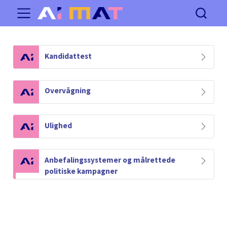
N
Kandidattest
o
t
e
N
Overvågning
o
t
e
N
Ulighed
o
t
e
N
Anbefalingssystemer og målrettede
o
politiske kampagner
t
e