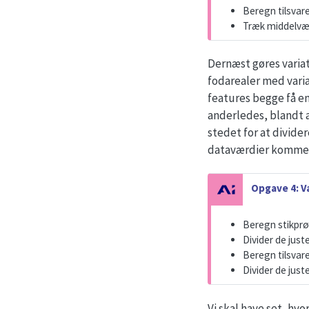
Beregn tilsvar
Træk middelvær
Dernæst gøres varia
fodarealer med varia
features begge få e
anderledes, blandt a
stedet for at divide
dataværdier kommer 
N
Opgave 4: V
o
t
Beregn stikprø
e
Divider de jus
Beregn tilsvar
Divider de jus
Vi skal have set, hvo