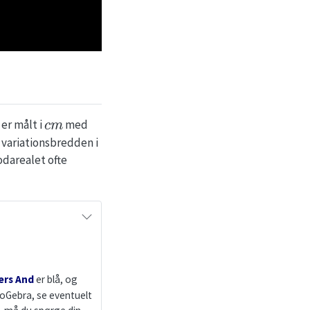
c
m
er målt i
med
s variationsbredden i
darealet ofte
ers And
er blå, og
GeoGebra, se eventuelt