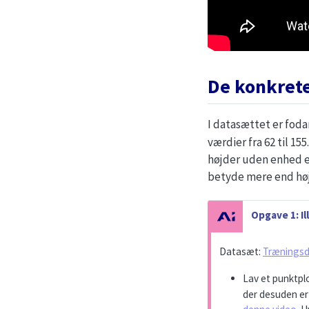
De konkrete
I datasættet er foda
værdier fra 62 til 1
højder uden enhed er
betyde mere end høj
N
Opgave 1: Il
o
t
Datasæt:
Trænings
e
Lav et punktpl
der desuden er 