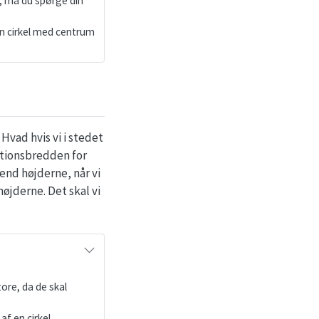
n, må du spørge din
 en cirkel med centrum
Hvad hvis vi i stedet
ationsbredden for
end højderne, når vi
jderne. Det skal vi
ore, da de skal
f en cirkel.