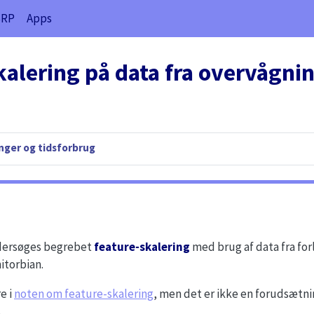
SRP
Apps
kalering på data fra overvågni
ger og tidsforbrug
ndersøges begrebet
feature-skalering
med brug af data fra fo
itorbian.
e i
noten om feature-skalering
, men det er ikke en forudsætni
.