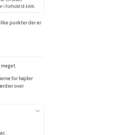
 i forhold til
kNN
.
vilke punkter der er
e meget.
ierne for højder
ærdier over
kt.