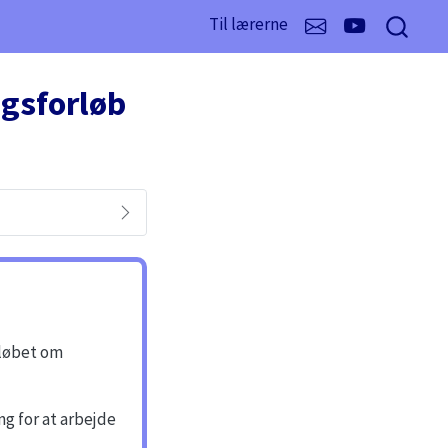
Til lærerne
ngsforløb
rløbet om
ng for at arbejde