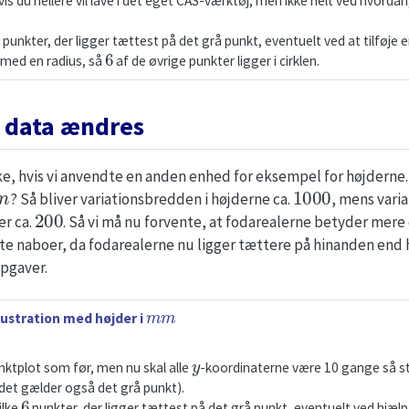
Hvis du hellere vil lave i det eget CAS-værktøj, men ikke helt ved hvorda
punkter, der ligger tættest på det grå punkt, eventuelt ved at tilføje
6
 med en radius, så
af de øvrige punkter ligger i cirklen.
 data ændres
ke, hvis vi anvendte en anden enhed for eksempel for højderne. 
m
1000
? Så bliver variationsbredden i højderne ca.
, mens vari
200
er ca.
. Så vi må nu forvente, at fodarealerne betyder mere 
naboer, da fodarealerne nu ligger tættere på hinanden end hø
opgaver.
m
m
lustration med højder i
y
tplot som før, men nu skal alle
-koordinaterne være 10 gange så st
det gælder også det grå punkt).
6
ilke
punkter, der ligger tættest på det grå punkt, eventuelt ved hjælp a