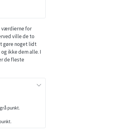
 værdierne for
rved ville de to
t gøre noget lidt
og ikke dem alle. I
r de fleste
grå punkt.
punkt.