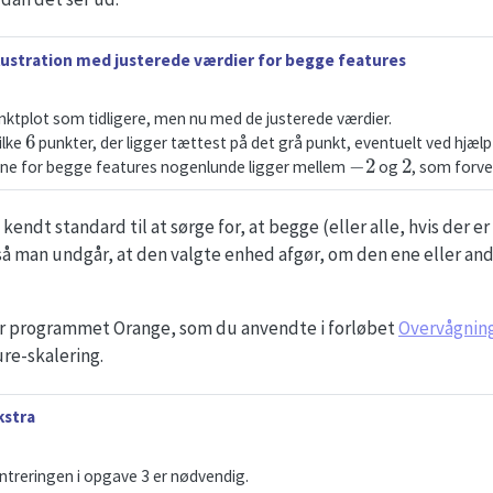
llustration med justerede værdier for begge features
tplot som tidligere, men nu med de justerede værdier.
6
ilke
punkter, der ligger tættest på det grå punkt, eventuelt ved hjælp a
−
2
2
rne for begge features nogenlunde ligger mellem
og
, som forve
ndt standard til at sørge for, at begge (eller alle, hvis der er
å man undgår, at den valgte enhed afgør, om den ene eller and
r programmet Orange, som du anvendte i forløbet
Overvågning
re-skalering.
kstra
ntreringen i opgave 3 er nødvendig.