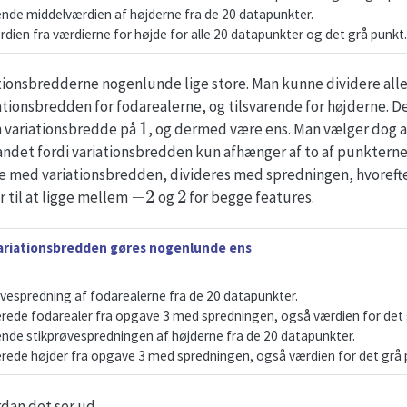
ende middelværdien af højderne fra de 20 datapunkter.
dien fra værdierne for højde for alle 20 datapunkter og det grå punkt.
tionsbredderne nogenlunde lige store. Man kunne dividere alle
tionsbredden for fodarealerne, og tilsvarende for højderne. De
1
n variationsbredde på
, og dermed være ens. Man vælger dog a
ndet fordi variationsbredden kun afhænger af to af punkterne 
re med variationsbredden, divideres med spredningen, hvorefte
−
2
2
til at ligge mellem
og
for begge features.
ariationsbredden gøres nogenlunde ens
vespredning af fodarealerne fra de 20 datapunkter.
terede fodarealer fra opgave 3 med spredningen, også værdien for det 
ende stikprøvespredningen af højderne fra de 20 datapunkter.
terede højder fra opgave 3 med spredningen, også værdien for det grå 
rdan det ser ud.