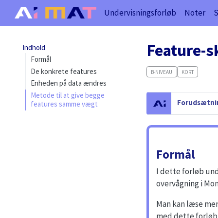
Undervisningsforløb
Noter
Feature-s
Indhold
Formål
De konkrete features
B-NIVEAU
KORT
Enheden på data ændres
Metode til at give begge
C
Forudsætnin
features samme vægt
a
u
t
i
Formål
o
n
I dette forløb u
overvågning i Mon
Man kan læse mer
med dette forløb