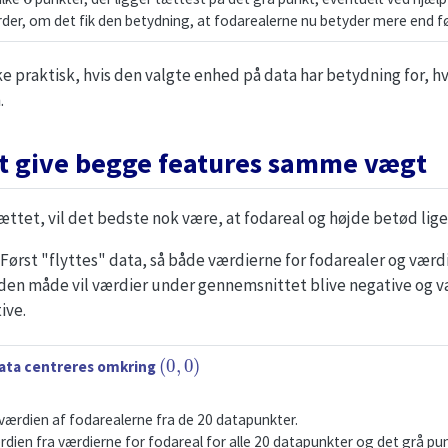
der, om det fik den betydning, at fodarealerne nu betyder mere end før
kke praktisk, hvis den valgte enhed på data har betydning for, h
.
at give begge features samme vægt
ttet, vil det bedste nok være, at fodareal og højde betød lig
. Først "flyttes" data, så både værdierne for fodarealer og værd
å den måde vil værdier under gennemsnittet blive negative og v
ive.
(
0
,
0
)
ata centreres omkring
ærdien af fodarealerne fra de 20 datapunkter.
dien fra værdierne for fodareal for alle 20 datapunkter og det grå pun