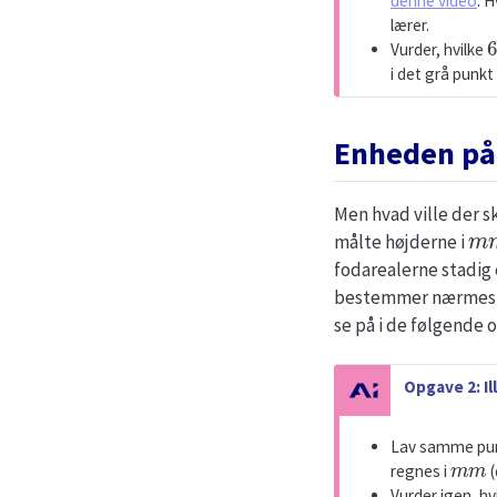
denne video
. 
lærer.
6
Vurder, hvilke
i det grå punkt
Enheden på
Men hvad ville der s
m
målte højderne i
fodarealerne stadig 
bestemmer nærmeste 
se på i de følgende 
N
Opgave 2: Il
o
t
Lav samme punk
m
m
e
regnes i
(
Vurder igen, hv