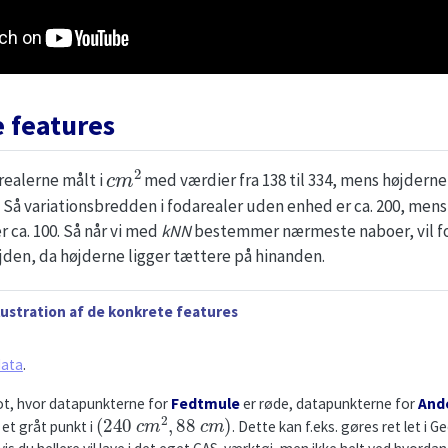
 features
c
m
2
realerne målt i
med værdier fra 138 til 334, mens højderne 
55. Så variationsbredden i fodarealer uden enhed er ca. 200, men
 ca. 100. Så når vi med
kNN
bestemmer nærmeste naboer, vil fo
den, da højderne ligger tættere på hinanden.
lustration af de konkrete features
data
.
ot, hvor datapunkterne for
Fedtmule
er røde, datapunkterne for
And
(
240
c
m
2
,
88
c
m
)
et gråt punkt i
. Dette kan f.eks. gøres ret let i 