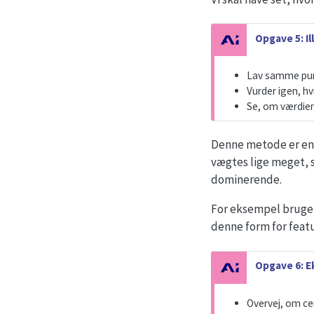
N
Opgave 5: I
o
t
Lav samme punk
e
Vurder igen, hv
Se, om værdie
Denne metode er en ke
vægtes lige meget, s
dominerende.
For eksempel bruge
denne form for featu
N
Opgave 6: E
o
t
Overvej, om ce
e