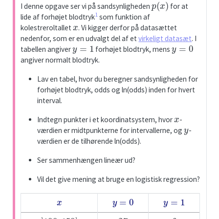
p
(
x
)
t
I denne opgave ser vi på sandsynligheden
for at
e
1
lide af forhøjet blodtryk
som funktion af
x
kolestreroltallet
. Vi kigger derfor på datasættet
nedenfor, som er en udvalgt del af et
virkeligt datasæt
. I
y
=
1
y
=
0
tabellen angiver
forhøjet blodtryk, mens
angiver normalt blodtryk.
Lav en tabel, hvor du beregner sandsynligheden for
forhøjet blodtryk, odds og ln(odds) inden for hvert
interval.
x
Indtegn punkter i et koordinatsystem, hvor
-
y
værdien er midtpunkterne for intervallerne, og
-
værdien er de tilhørende ln(odds).
Ser sammenhængen lineær ud?
Vil det give mening at bruge en logistisk regression?
x
y
=
0
y
=
1
]
100
,
150
]
27
6