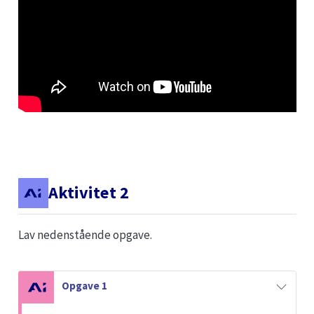
Aktivitet 2
Lav nedenstående opgave.
N
Opgave 1
o