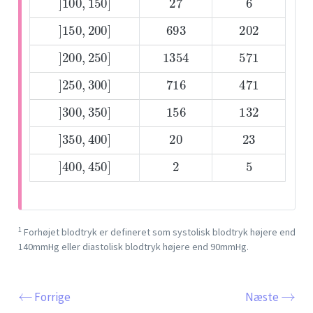
]
150
,
200
]
693
202
]
200
,
250
]
1354
571
]
250
,
300
]
716
471
]
300
,
350
]
156
132
]
350
,
400
]
20
23
]
400
,
450
]
2
5
1
Forhøjet blodtryk er defineret som systolisk blodtryk højere end
140mmHg eller diastolisk blodtryk højere end 90mmHg.
←
→
Forrige
Næste