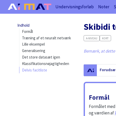
Undervisningsforløb
Noter
Skibidi t
Indhold
Formål
Træning af et neuralt netværk
A-NIVEAU
KORT
Lille eksempel
Bemærk, at dette f
Generalisering
Det store datasæt igen
Klassifikationsnøjagtigheden
C
Forudsæt
Delvis facitliste
a
u
t
i
Formål
o
n
Formålet med d
og værdien af