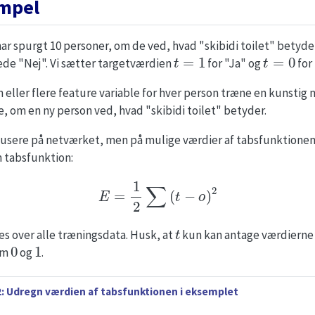
empel
 har spurgt 10 personer, om de ved, hvad "skibidi toilet" betyde
t
=
1
t
=
0
rede "Nej". Vi sætter targetværdien
for "Ja" og
for
en eller flere feature variable for hver person træne en kunstig n
e, om en ny person ved, hvad "skibidi toilet" betyder.
okusere på netværket, men på mulige værdier af tabsfunktionen,
 tabsfunktion:
(1)
E
=
1
2
∑
(
t
−
o
)
2
t
s over alle træningsdata. Husk, at
kun kan antage værdiern
0
1
em
og
.
: Udregn værdien af tabsfunktionen i eksemplet