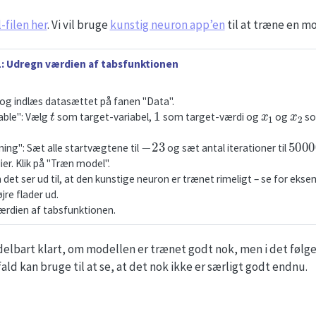
-filen her
. Vi vil bruge
kunstig neuron app’en
til at træne en mo
: Udregn værdien af tabsfunktionen
og indlæs datasættet på fanen "Data".
t
1
x
1
x
2
able": Vælg
som target-variabel,
som target-værdi og
og
so
−
23
5000
ing": Sæt alle startvægtene til
og sæt antal iterationer til
ier. Klik på "Træn model".
 det ser ud til, at den kunstige neuron er trænet rimeligt – se for eks
øjre flader ud.
ærdien af tabsfunktionen.
elbart klart, om modellen er trænet godt nok, men i det følgen
ald kan bruge til at se, at det nok ikke er særligt godt endnu.