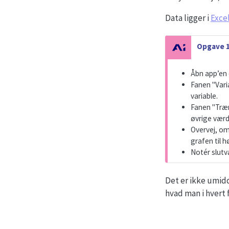
Data ligger i
Excel
N
Opgave 1
o
t
Åbn app’en 
e
Fanen "Vari
variable.
Fanen "Træn
øvrige værd
Overvej, om
grafen til h
Notér slutv
Det er ikke umidd
hvad man i hvert f