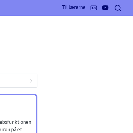
Til lærerne
tabsfunktionen
euron på et