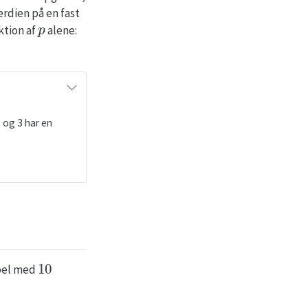
ærdien på en fast
p
nktion af
alene:
 og 3 har en
10
mpel med