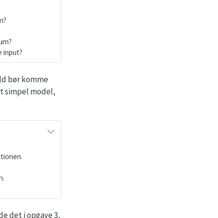
m?
mum?
e input?
fald bør komme
et simpel model,
ktionen.
n.
de det i opgave 3,