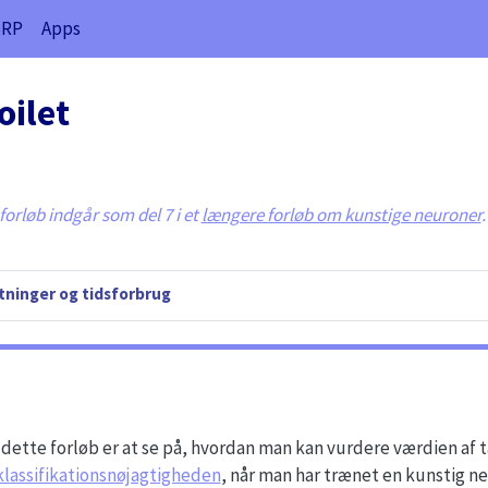
SRP
Apps
oilet
orløb indgår som del 7 i et
længere forløb om kunstige neuroner
.
ninger og tidsforbrug
ette forløb er at se på, hvordan man kan vurdere værdien af 
klassifikationsnøjagtigheden
, når man har trænet en kunstig n