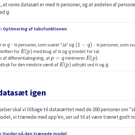
n
e, at vores datasæt er med
personer, og at andelen af persone
q
med
.
: Optimering af tabsfunktionen
q
⋅
n
(
1
−
q
)
⋅
n
r er
personer, som svarer "Ja" og
personer, som sva
E
(
p
)
n
q
kriften for
med brug af
og
istedet for tal.
p
=
q
E
(
p
)
p af differentialregning, at
minimerer
.
E
(
p
)
n
q
udtryk for den mindste værdi af
udtrykt ved
og
.
 datasæt igen
elser skal vi tilbage til datasættet med de 200 personer om "skib
odel, vi trænede med app’en, ser ud til at være trænet godt n
: Vurder på den trænede model