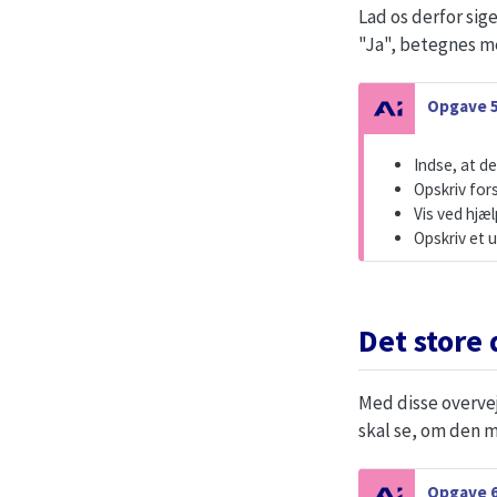
Lad os derfor sig
"Ja", betegnes 
N
Opgave 5
o
t
Indse, at de
e
Opskriv fors
Vis ved hjæl
Opskriv et 
Det store
Med disse overvej
skal se, om den m
N
Opgave 6