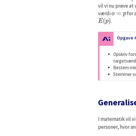
vil vi nu prøve a
o
=
p
værdi
for 
E
(
p
)
.
N
Opgave 4
o
t
Opskriv fors
e
targetværdi
Bestem mi
Stemmer sva
Generalis
I matematik vil vi
personer, hvor a