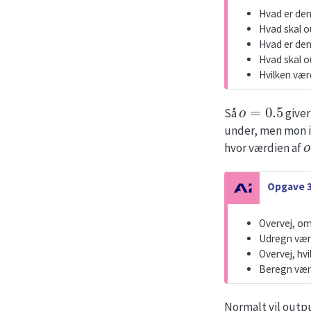
t
Hvad er den
e
Hvad skal 
Hvad er den
Hvad skal 
Hvilken vær
o
=
0.5
Så
giver
under, men mon i
hvor værdien af
N
Opgave 3
o
t
Overvej, o
e
Udregn vær
Overvej, hv
Beregn vær
Normalt vil out