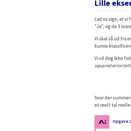
Lille eks
Lad os sige, at vi
"Ja", og de 3 sva
Vi skal så ud fra 
kunne klassificer
Vi vil dog ikke f
squared error
som
hvor der summere
et reelt tal mell
N
Opgave 2
o