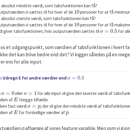
 absolut mindste værdi, som tabsfunktionen kan få?
o
10
outputværdien
sættes til for hver af de
personer for at få minimu
 absolut største værdi, som tabsfunktionen kan få?
o
10
outputværdien
sættes til for hver af de
personer for at få maksi
o
=
0.5
di giver tabsfunktionen, hvis outputværdien sættes til
for all
 os et udgangspunkt, som værdien af tabsfunktionen i hvert 
kke det kan blive bedre end det? Vi kigger således på en meg
o
er ens for alle input.
o
=
0.5
: Udregn E for andre værdier end
o
=
0
o
=
1
m
eller
for alle input vil give den laveste værdi af tabsfun
E
dien af
i begge tilfælde.
o
=
p
ilken fast værdi
, der vil give den mindste værdi af tabsfunktione
E
p
dien af
for forskellige værdier af
.
o
putværdien
afhænge af vores feature variable. Men som vi gjor