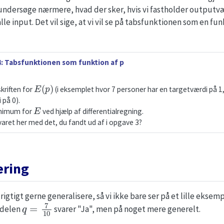
t undersøge nærmere, hvad der sker, hvis vi fastholder outputv
alle input. Det vil sige, at vi vil se på tabsfunktionen som en fu
: Tabsfunktionen som funktion af p
E
(
p
)
kriften for
(i eksemplet hvor 7 personer har en targetværdi på 1,
 på 0).
E
nimum for
ved hjælp af differentialregning.
ret her med det, du fandt ud af i opgave 3?
ering
 rigtigt gerne generalisere, så vi ikke bare ser på et lille ekse
q
=
7
10
ndelen
svarer "Ja", men på noget mere generelt.