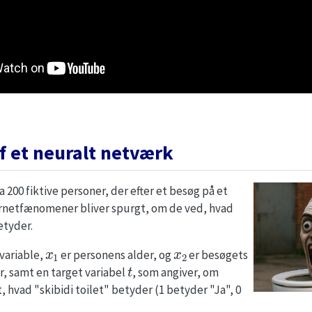
f et neuralt netværk
fra 200 fiktive personer, der efter et besøg på et
netfænomener bliver spurgt, om de ved, hvad
etyder.
x
1
x
2
 variable,
er personens alder, og
er besøgets
t
, samt en target variabel
, som angiver, om
, hvad "skibidi toilet" betyder (1 betyder "Ja", 0