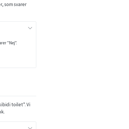
r, som svarer
rer "Nej".
idi toilet". Vi
ok.