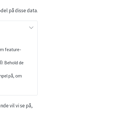
del på disse data.
m feature-
0
. Behold de
empel på, om
de vil vi se på,