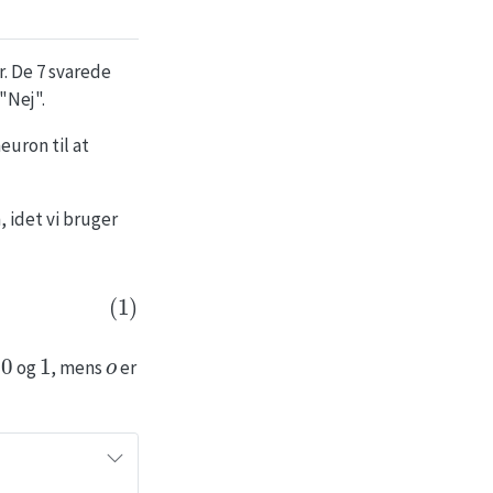
r. De 7 svarede
 "Nej".
euron til at
 idet vi bruger
0
1
o
e
og
, mens
er