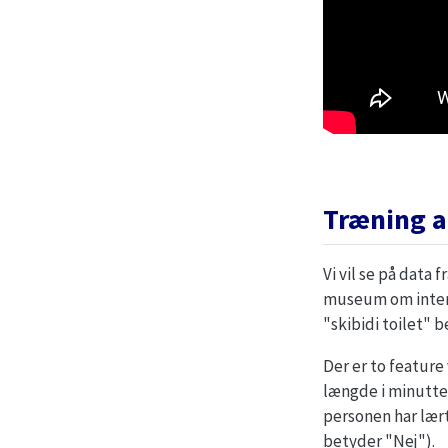
Træning a
Vi vil se på data 
museum om inter
"skibidi toilet" b
Der er to feature
længde i minutter
personen har lært
betyder "Nej").