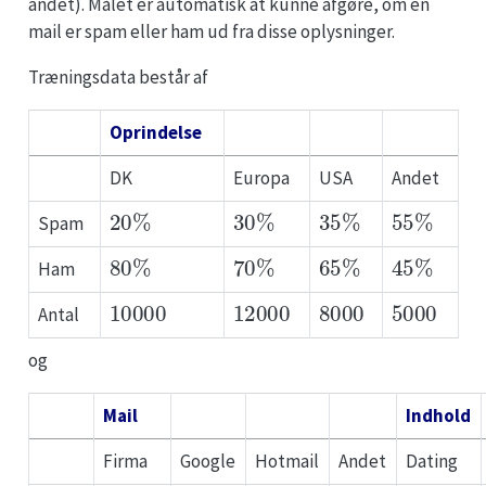
andet). Målet er automatisk at kunne afgøre, om en
mail er spam eller ham ud fra disse oplysninger.
Træningsdata består af
Oprindelse
DK
Europa
USA
Andet
20
%
30
%
35
%
55
%
Spam
80
%
70
%
65
%
45
%
Ham
10000
12000
8000
5000
Antal
og
Mail
Indhold
Firma
Google
Hotmail
Andet
Dating