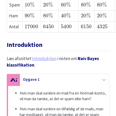
10
%
20
%
60
%
80
%
80
%
Spam
90
%
80
%
40
%
20
%
20
%
Ham
17000
6450
5400
6150
4325
Antal
Introduktion
Læs afsnittet
Introduktion
i noten om
Naiv Bayes
klassifikation
.
N
Opgave 1
o
t
Hvis man skal vurdere en mail fra en Hotmail-konto,
e
vil man da tænke, at det er spam eller ham?
Hvis man skal vurdere en tilfældig af de mails, man
har modtaget, vil man da tænke, at det er spam