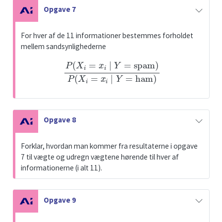
N
Opgave 7
o
t
For hver af de 11 informationer bestemmes forholdet
e
mellem sandsynlighederne
P
(
X
i
=
x
i
∣
Y
=
spam
)
P
(
X
i
=
x
i
∣
Y
=
ham
)
N
Opgave 8
o
t
Forklar, hvordan man kommer fra resultaterne i opgave
e
7 til vægte og udregn vægtene hørende til hver af
informationerne (i alt 11).
N
Opgave 9
o
t