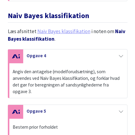
Naiv Bayes klassifikation
Læs afsnittet
Naiv Bayes klassifikation
i noten om
Naiv
Bayes klassifikation
.
N
Opgave 4
o
t
Angiv den antagelse (modelforudsætning), som
e
anvendes ved Naiv Bayes klassifikation, og forklar hvad
det gør for beregningen af sandsynlighederne fra
opgave 3.
N
Opgave 5
o
t
Bestem prior forholdet
e