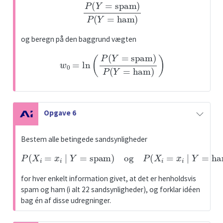
P
(
Y
=
spam
)
P
(
Y
=
ham
)
og beregn på den baggrund vægten
w
0
=
ln
(
P
(
Y
=
spam
)
P
(
Y
=
ham
)
)
N
Opgave 6
o
t
Bestem alle betingede sandsynligheder
e
P
(
X
i
=
x
i
∣
Y
=
spam
)
og
P
(
X
i
=
x
i
∣
Y
=
ham
)
for hver enkelt information givet, at det er henholdsvis
spam og ham (i alt 22 sandsynligheder), og forklar idéen
bag én af disse udregninger.