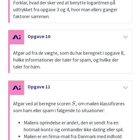
Forklar, hvad der sker ved at benytte logaritmen på
e
udtrykket fra opgave 3 og 4, hvor man ellers ganger
faktorer sammen.
N
Opgave 10
o
t
Afgør ud fra de vægte, som du har beregnet i opgave 8,
e
hvilke informationer der taler for spam, og hvilke der
taler for ham.
N
Opgave 11
o
S
t
Afgør ved at beregne scoren
, om mailen klassificeres
e
som ham eller spam i følgende to situationer:
Mailens oprindelse er andet, den er sendt fra en
hotmail-konto og omhandler ikke dating eller spil.
Mailen er en firma-mail fra Danmark med indhold