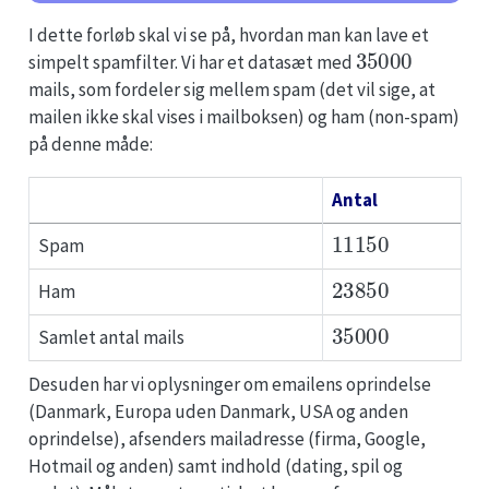
I dette forløb skal vi se på, hvordan man kan lave et
35000
simpelt spamfilter. Vi har et datasæt med
mails, som fordeler sig mellem spam (det vil sige, at
mailen ikke skal vises i mailboksen) og ham (non-spam)
på denne måde:
Antal
11150
Spam
23850
Ham
35000
Samlet antal mails
Desuden har vi oplysninger om emailens oprindelse
(Danmark, Europa uden Danmark, USA og anden
oprindelse), afsenders mailadresse (firma, Google,
Hotmail og anden) samt indhold (dating, spil og