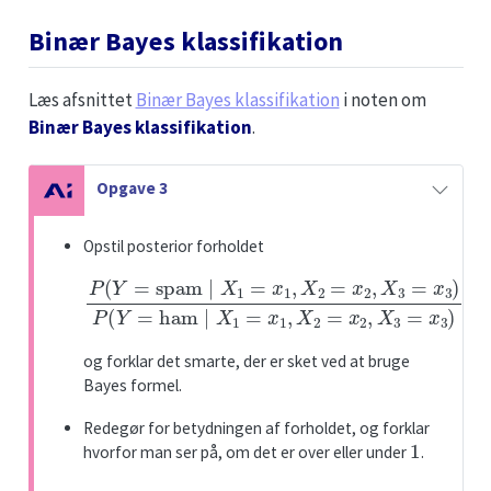
Binær Bayes klassifikation
Læs afsnittet
Binær Bayes klassifikation
i noten om
Binær Bayes klassifikation
.
N
Opgave 3
o
t
Opstil posterior forholdet
e
P
(
Y
=
spam
∣
X
X
1
1
=
=
x
x
1
1
,
,
X
X
2
2
=
=
x
x
2
2
,
,
X
X
3
3
=
=
x
x
3
3
)
)
P
(
Y
=
ham
∣
og forklar det smarte, der er sket ved at bruge
Bayes formel.
Redegør for betydningen af forholdet, og forklar
1
hvorfor man ser på, om det er over eller under
.