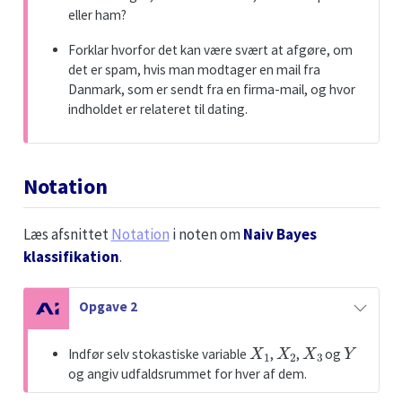
eller ham?
Forklar hvorfor det kan være svært at afgøre, om
det er spam, hvis man modtager en mail fra
Danmark, som er sendt fra en firma-mail, og hvor
indholdet er relateret til dating.
Notation
Læs afsnittet
Notation
i noten om
Naiv Bayes
klassifikation
.
N
Opgave 2
o
X
1
X
2
X
3
Y
t
Indfør selv stokastiske variable
,
,
og
e
og angiv udfaldsrummet for hver af dem.