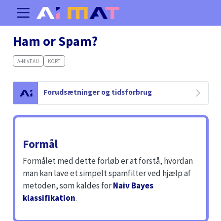
Ham or Spam?
A-NIVEAU
KORT
C
Forudsætninger og tidsforbrug
a
u
t
i
Formål
o
n
Formålet med dette forløb er at forstå, hvordan
man kan lave et simpelt spamfilter ved hjælp af
metoden, som kaldes for
Naiv Bayes
klassifikation
.