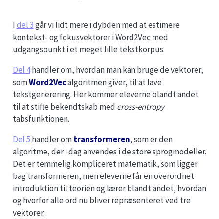
I
del 3
går vi lidt mere i dybden med at estimere
kontekst- og fokusvektorer i Word2Vec med
udgangspunkt i et meget lille tekstkorpus.
Del 4
handler om, hvordan man kan bruge de vektorer,
som
Word2Vec
algoritmen giver, til at lave
tekstgenerering. Her kommer eleverne blandt andet
til at stifte bekendtskab med
cross-entropy
tabsfunktionen.
Del 5
handler om
transformeren
, som er den
algoritme, der i dag anvendes i de store sprogmodeller.
Det er temmelig kompliceret matematik, som ligger
bag transformeren, men eleverne får en overordnet
introduktion til teorien og lærer blandt andet, hvordan
og hvorfor alle ord nu bliver repræsenteret ved tre
vektorer.