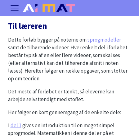
Til læreren
Dette forløb bygger på noterne om
sprogmodeller
samt de tilhørende videoer. Hver enkelt del i forløbet
består typisk af en eller flere videoer, som skal ses
(eller alternativt kan det tilhørende afsnit i noten
læses). Herefter følger en række opgaver, som støtter
op om teorien.
Det meste af forløbet er tænkt, så eleverne kan
arbejde selvstændigt med stoffet.
Her følger en kort gennemgang af de enkelte dele:
I
del 1
gives en introduktion til en meget simpel
sprogmodel. Matematikken i denne del er på et