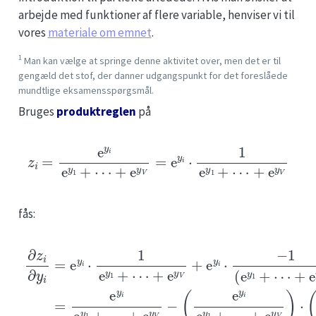
arbejde med funktioner af flere variable, henviser vi til
vores
materiale om emnet
.
1
Man kan vælge at springe denne aktivitet over, men det er til
gengæld det stof, der danner udgangspunkt for det foreslåede
mundtlige eksamensspørgsmål.
Bruges
produktreglen
på
z
i
=
e
y
i
e
y
1
+
⋯
+
e
y
V
=
e
y
i
⋅
1
e
y
1
+
⋯
+
e
y
V
fås:
∂
+
z
e
+
i
y
+
∂
e
V
e
y
y
)
y
i
2
=
V
V
⋅
e
)
⋅
e
⋅
(
y
(
y
1
i
e
⋅
i
−
=
1
y
e
e
e
i
e
y
y
y
y
i
i
e
1
e
1
+
y
y
+
1
⋯
1
⋯
+
+
⋯
+
⋯
+
e
e
+
y
+
y
e
V
e
V
y
+
y
)
V
e
=
V
)
y
e
−
=
i
y
(
⋅
z
e
−
i
e
i
y
⋅
1
y
(
i
(
e
1
1
e
−
y
+
y
z
1
⋯
1
i
+
)
+
⋯
⋯