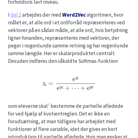
forholdsvis lavt niveau.
I
del 2
arbejdes der med
Word2Vec
algoritmen, hvor
målet er, at alle ord i et ordforråd repræsenteres ved
vektorer på en sådan måde, at alle ord, hvis betydning
ligner hinanden, repræsenteres med vektorer, der
peger i nogenlunde samme retning og har nogenlunde
samme længde. Her er skalarproduktet centralt.
Desuden indføres den såkaldte Softmax-funktion
z
i
=
e
y
i
e
y
1
+
⋯
+
e
y
V
1
som eleverne skal
bestemme de partielle afledede
for ved hjælp af kvotientreglen. Det er ikke en
forudsætning, at man tidligere har arbejdet med
funktioner af flere variable, idet der gives en kort
introduktion til partielle afledede. Hvis man ønsker at